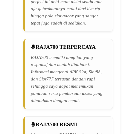
perfect ini deh! main disini selalu ada
aja gebrakaannya mulai dari live rtp
hingga pola slot gacor yang sangat
tepat juga sudah di sediakan.
RAJA700 TERPERCAYA
RAJA700 memiliki tampilan yang
responsif dan mudah dipahami.
Informasi mengenai APK Slot, Slot88,
dan Slot777 tersusun dengan rapi
sehingga saya dapat menemukan
panduan serta pembaruan akses yang
dibutuhkan dengan cepat.
RAJA700 RESMI