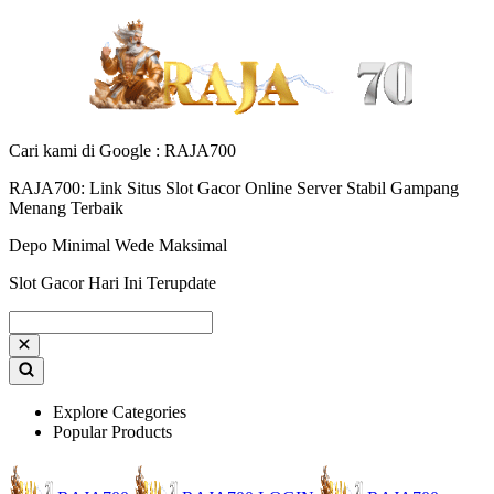
Cari kami di Google : RAJA700
RAJA700: Link Situs Slot Gacor Online Server Stabil Gampang
Menang Terbaik
Depo Minimal Wede Maksimal
Slot Gacor Hari Ini Terupdate
Explore Categories
Popular Products