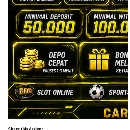
Share this design: