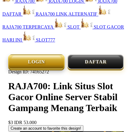
RAJA700
RAJA700 LOGIN
RAJA700
DAFTAR
RAJA700 LINK ALTERNATIF
RAJA700 TERPERCAYA
SLOT
SLOT GACOR
HARI INI
SLOT777
LOGIN
DAFTAR
Design ID: 74165272
RAJA700: Link Situs Slot
Gacor Online Server Stabil
Gampang Menang Terbaik
$3
IDR 53.000
Create an account to favorite this design!