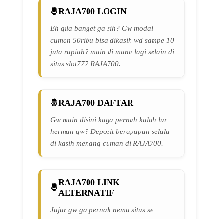
RAJA700 LOGIN
Eh gila banget ga sih? Gw modal
cuman 50ribu bisa dikasih wd sampe 10
juta rupiah? main di mana lagi selain di
situs slot777 RAJA700.
RAJA700 DAFTAR
Gw main disini kaga pernah kalah lur
herman gw? Deposit berapapun selalu
di kasih menang cuman di RAJA700.
RAJA700 LINK
ALTERNATIF
Jujur gw ga pernah nemu situs se