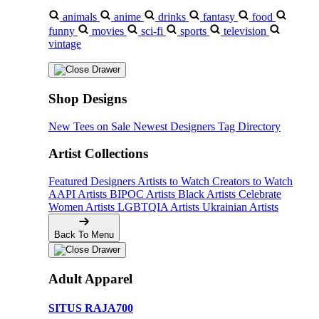
animals
anime
drinks
fantasy
food
funny
movies
sci-fi
sports
television
vintage
Shop Designs
New Tees on Sale
Newest Designers
Tag Directory
Artist Collections
Featured Designers
Artists to Watch
Creators to Watch
AAPI Artists
BIPOC Artists
Black Artists
Celebrate
Women Artists
LGBTQIA Artists
Ukrainian Artists
Back To Menu
Adult Apparel
SITUS RAJA700