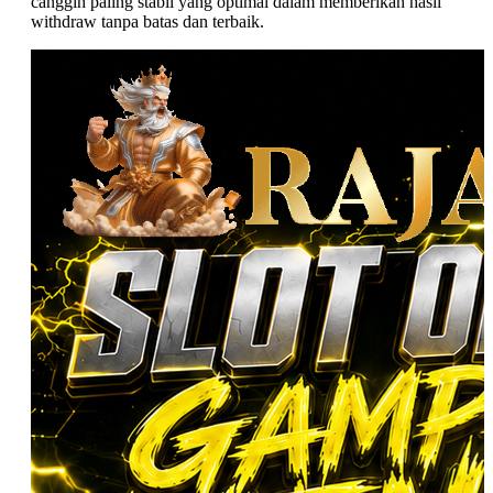
canggih paling stabil yang optimal dalam memberikan hasil
withdraw tanpa batas dan terbaik.