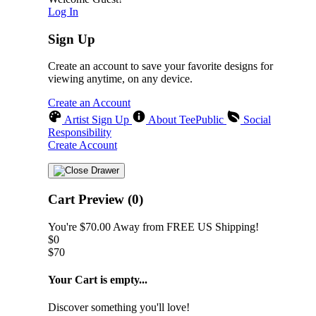
Log In
Sign Up
Create an account to save your favorite designs for
viewing anytime, on any device.
Create an Account
Artist Sign Up
About TeePublic
Social
Responsibility
Create Account
Cart Preview (0)
You're
$70.00
Away from
FREE US Shipping!
$0
$70
Your Cart is empty...
Discover something you'll love!