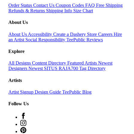
Order Status
Contact Us
Coupon Codes
FAQ
Free Shipping
Refunds & Returns
Shipping Info
Size Chart
About Us
About Us
Accessibility
Create a Dashery Store
Careers
Hire
an Artist
Social Responsibility
TeePublic Reviews
Explore
All Designs
Content Directory
Featured Artists
Newest
Designers
Newest SITUS RAJA700
Tag Directory
Artists
Artist Signup
Design Guide
TeePublic Blog
Follow Us