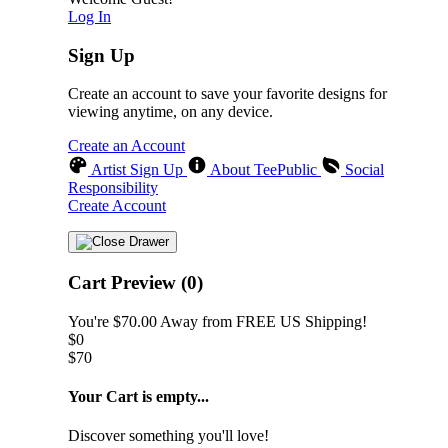
Log In
Sign Up
Create an account to save your favorite designs for
viewing anytime, on any device.
Create an Account
Artist Sign Up
About TeePublic
Social
Responsibility
Create Account
Cart Preview (0)
You're
$70.00
Away from
FREE US Shipping!
$0
$70
Your Cart is empty...
Discover something you'll love!