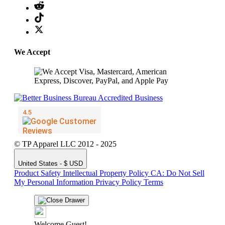
We Accept
© TP Apparel LLC 2012 - 2025
United States - $ USD
Product Safety
Intellectual Property Policy
CA: Do Not Sell
My Personal Information
Privacy Policy
Terms
Welcome Guest!