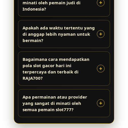
minati oleh pemain judi di
Indonesia?
Apakah ada waktu tertentu yang
di anggap lebih nyaman untuk
bermain?
Bagaimana cara mendapatkan
pola slot gacor hari ini
terpercaya dan terbaik di
RAJA700?
Apa permainan atau provider
yang sangat di minati oleh
semua pemain slot777?