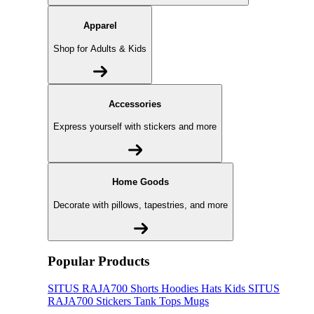
Apparel
Shop for Adults & Kids
Accessories
Express yourself with stickers and more
Home Goods
Decorate with pillows, tapestries, and more
Popular Products
SITUS RAJA700
Shorts
Hoodies
Hats
Kids SITUS
RAJA700
Stickers
Tank Tops
Mugs