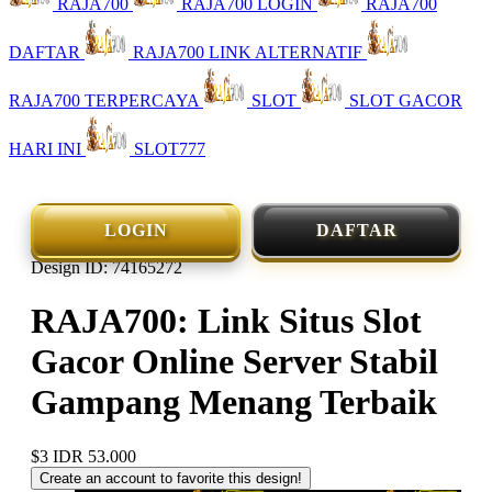
RAJA700
RAJA700 LOGIN
RAJA700
DAFTAR
RAJA700 LINK ALTERNATIF
RAJA700 TERPERCAYA
SLOT
SLOT GACOR
HARI INI
SLOT777
LOGIN
DAFTAR
Design ID: 74165272
RAJA700: Link Situs Slot
Gacor Online Server Stabil
Gampang Menang Terbaik
$3
IDR 53.000
Create an account to favorite this design!