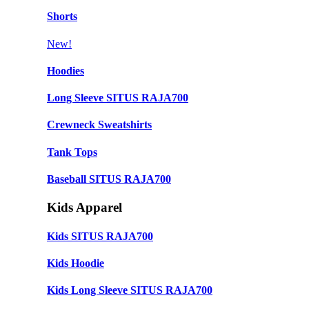
Shorts
New!
Hoodies
Long Sleeve SITUS RAJA700
Crewneck Sweatshirts
Tank Tops
Baseball SITUS RAJA700
Kids Apparel
Kids SITUS RAJA700
Kids Hoodie
Kids Long Sleeve SITUS RAJA700