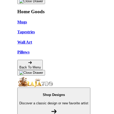
Home Goods
Mugs
Tapestries
Wall Art
Pillows
Back To Menu
Shop Designs
Discover a classic design or new favorite artist