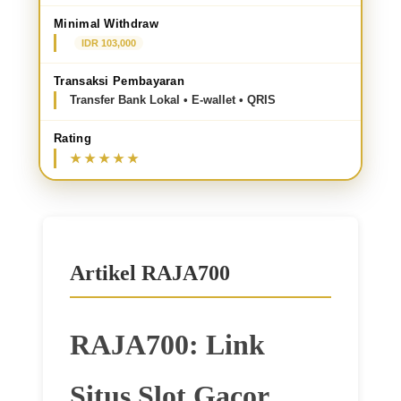
Minimal Withdraw
IDR 103,000
Transaksi Pembayaran
Transfer Bank Lokal • E-wallet • QRIS
Rating
Artikel RAJA700
RAJA700: Link
Situs Slot Gacor