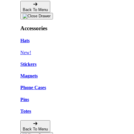
Back To Menu
Accessories
Hats
New!
Stickers
Magnets
Phone Cases
Pins
Totes
Back To Menu