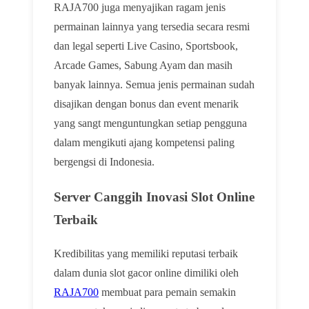
RAJA700 juga menyajikan ragam jenis
permainan lainnya yang tersedia secara resmi
dan legal seperti Live Casino, Sportsbook,
Arcade Games, Sabung Ayam dan masih
banyak lainnya. Semua jenis permainan sudah
disajikan dengan bonus dan event menarik
yang sangt menguntungkan setiap pengguna
dalam mengikuti ajang kompetensi paling
bergengsi di Indonesia.
Server Canggih Inovasi Slot Online
Terbaik
Kredibilitas yang memiliki reputasi terbaik
dalam dunia slot gacor online dimiliki oleh
RAJA700
membuat para pemain semakin